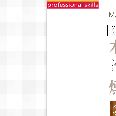
ソ
い
け