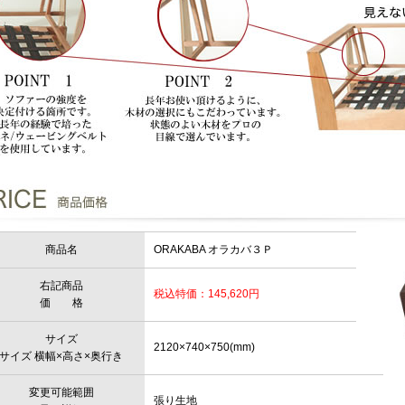
商品名
ORAKABA オラカバ３Ｐ
右記商品
税込特価：145,620円
価 格
サイズ
2120×740×750(mm)
サイズ 横幅×高さ×奥行き
変更可能範囲
張り生地