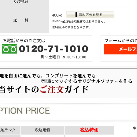
及び詳細
400kg
送 料
※400kgは商品の重量ではありません。
送料区分の単位となります。
生
税込特価
生地ランク
税込定価