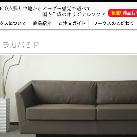
歓迎!
商品お
オラカバ３Ｐ