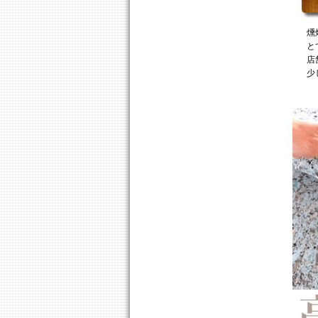
燻
と
店
少