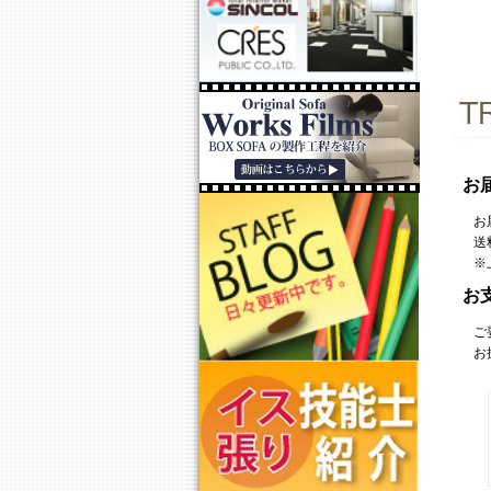
お
お
送
※
お
ご
お